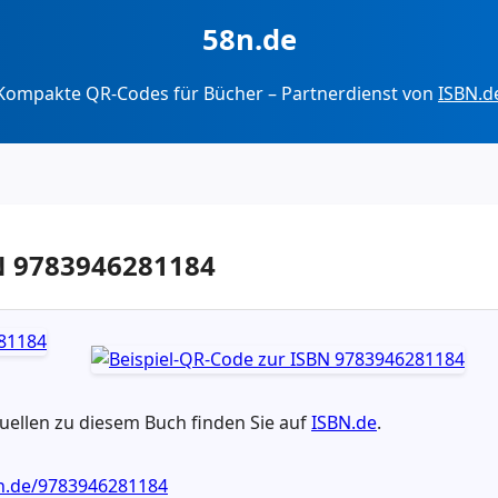
58n.de
Kompakte QR-Codes für Bücher – Partnerdienst von
ISBN.d
BN 9783946281184
ellen zu diesem Buch finden Sie auf
ISBN.de
.
bn.de/9783946281184