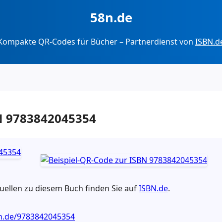
58n.de
Kompakte QR-Codes für Bücher – Partnerdienst von
ISBN.d
BN 9783842045354
ellen zu diesem Buch finden Sie auf
ISBN.de
.
bn.de/9783842045354