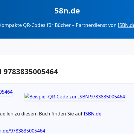
58n.de
Kompakte QR-Codes für Bücher – Partnerdienst von
ISBN.d
BN 9783835005464
ellen zu diesem Buch finden Sie auf
ISBN.de
.
bn.de/9783835005464