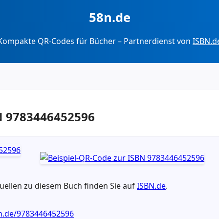
58n.de
Kompakte QR-Codes für Bücher – Partnerdienst von
ISBN.d
BN 9783446452596
ellen zu diesem Buch finden Sie auf
ISBN.de
.
bn.de/9783446452596